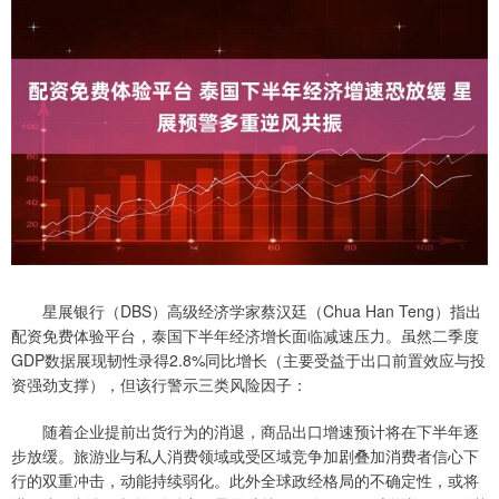
星展银行（DBS）高级经济学家蔡汉廷（Chua Han Teng）指出
配资免费体验平台，泰国下半年经济增长面临减速压力。虽然二季度
GDP数据展现韧性录得2.8%同比增长（主要受益于出口前置效应与投
资强劲支撑），但该行警示三类风险因子：
随着企业提前出货行为的消退，商品出口增速预计将在下半年逐
步放缓。旅游业与私人消费领域或受区域竞争加剧叠加消费者信心下
行的双重冲击，动能持续弱化。此外全球政经格局的不确定性，或将