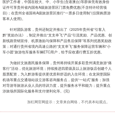
医护工作者，中国在校大、中、小学生(含港澳台)等群体凭有效身份
证件可享贵州省内国有A级旅游景区门票免费优惠(不含特许经营项
目)；在贵州全省国有A级旅游景区推行“一票多日使用制”(仅限购票游
客本人使用)。
针对团队游客，贵州还制定并推出了《2025年贵州省“引客入
黔”奖励办法》，制定并推出“支支串飞”产品“引流奖励、产品优惠、创
新线路营销宣传、机票激励与保障和产品售后保障”等系列优惠奖励政
策；对通行贵州省境内高速公路的“支支串飞”服务保障运营车辆和“小
车小团”旅游包车服务车辆ETC用户，给予应收通行费五折优惠。
为做好文旅惠民服务保障，贵州将持续开展多彩贵州满意旅游“痛
客行”活动，优化旅游环境；持续推进四星级及以上旅游饭店创建个人
股票配资，为入黔游客提供更优质和舒适的入住环境；在龙洞堡国际
机场等重点交通场站设立游客咨询服务点，提供“一站式”服务；加强
对导游等旅游从业人员的培训力度，提升服务水平和能力；提升重点
涉旅场所国际化服务和支付便利化等。(完)
加杠网官网提示：文章来自网络，不代表本站观点。