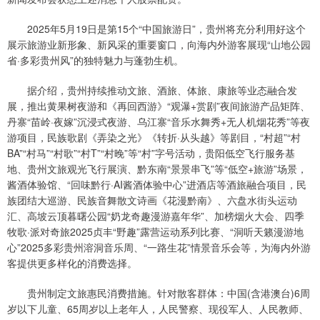
2025年5月19日是第15个“中国旅游日”，贵州将充分利用好这个
展示旅游业新形象、新风采的重要窗口，向海内外游客展现“山地公园
省·多彩贵州风”的独特魅力与蓬勃生机。
据介绍，贵州持续推动文旅、酒旅、体旅、康旅等业态融合发
展，推出黄果树夜游和《再回西游》“观瀑+赏剧”夜间旅游产品矩阵、
丹寨“苗岭·夜嫁”沉浸式夜游、乌江寨“音乐水舞秀+无人机烟花秀”等夜
游项目，民族歌剧《弄染之光》《转折·从头越》等剧目，“村超”“村
BA”“村马”“村歌”“村T”“村晚”等“村”字号活动，贵阳低空飞行服务基
地、贵州文旅观光飞行展演、黔东南“景景串飞”等“低空+旅游”场景，
酱酒体验馆、“回味黔行·AI酱酒体验中心”进酒店等酒旅融合项目，民
族团结大巡游、民族音舞散文诗画《花漫黔南》、六盘水街头运动
汇、高坡云顶暮曙公园“奶龙奇趣漫游嘉年华”、加榜烟火大会、四季
牧歌·派对奇旅2025贞丰“野趣”露营运动系列比赛、“洞听天籁漫游地
心”2025多彩贵州溶洞音乐周、“一路生花”情景音乐会等，为海内外游
客提供更多样化的消费选择。
贵州制定文旅惠民消费措施。针对散客群体：中国(含港澳台)6周
岁以下儿童、65周岁以上老年人，人民警察、现役军人、人民教师、