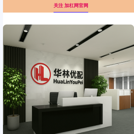
关注 加杠网官网