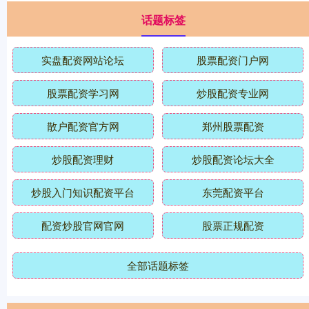
话题标签
实盘配资网站论坛
股票配资门户网
股票配资学习网
炒股配资专业网
散户配资官方网
郑州股票配资
炒股配资理财
炒股配资论坛大全
炒股入门知识配资平台
东莞配资平台
配资炒股官网官网
股票正规配资
全部话题标签