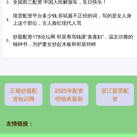
全国前三配资 中国人民解放军，生日快乐！
3、
现货配资平台多少钱 苏轼最不正经的词，写的是女人身
4、
上这个部位，古人脸红现代人骂
炒股配资178论坛网 邻居辱骂钱瑗“臭寡妇”，温文尔雅的
5、
钱钟书，为护妻女抄起木板和邻居对峙
正规炒股配
2025年配资
浙江股票配
资知识网
明细表最新
资
友情链接：