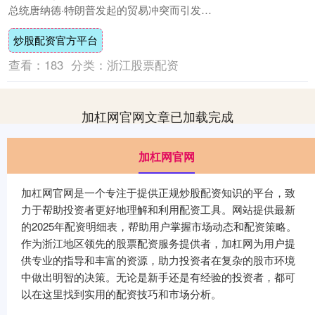
总统唐纳德·特朗普发起的贸易冲突而引发的
所有跌幅。 该股指收盘上涨0.6%，报23....
炒股配资官方平台
查看：
183
分类：
浙江股票配资
加杠网官网文章已加载完成
加杠网官网
加杠网官网是一个专注于提供正规炒股配资知识的平台，致
力于帮助投资者更好地理解和利用配资工具。网站提供最新
的2025年配资明细表，帮助用户掌握市场动态和配资策略。
作为浙江地区领先的股票配资服务提供者，加杠网为用户提
供专业的指导和丰富的资源，助力投资者在复杂的股市环境
中做出明智的决策。无论是新手还是有经验的投资者，都可
以在这里找到实用的配资技巧和市场分析。