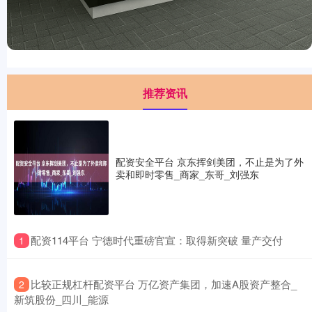
推荐资讯
配资安全平台 京东挥剑美团，不止是为了外
卖和即时零售_商家_东哥_刘强东
​配资114平台 宁德时代重磅官宣：取得新突破 量产交付
1
​比较正规杠杆配资平台 万亿资产集团，加速A股资产整合_
2
新筑股份_四川_能源