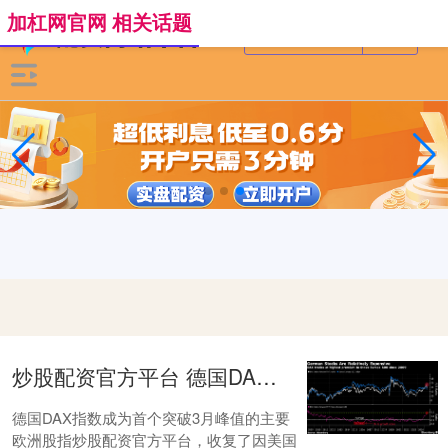
加杠网官网 相关话题
炒股配资官方平台 德国DAX指数创下纪录新高 成为首个突破3月峰值的欧洲主要股指
德国DAX指数成为首个突破3月峰值的主要
欧洲股指炒股配资官方平台，收复了因美国