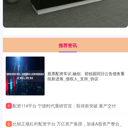
推荐资讯
股票配资常识 融创、碧桂园同日公告债务重
组新进展_债权人_支持_协议
​配资114平台 宁德时代重磅官宣：取得新突破 量产交付
1
​比较正规杠杆配资平台 万亿资产集团，加速A股资产整合_
2