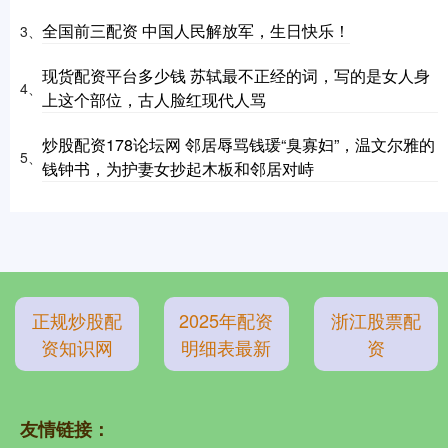
全国前三配资 中国人民解放军，生日快乐！
3、
现货配资平台多少钱 苏轼最不正经的词，写的是女人身
4、
上这个部位，古人脸红现代人骂
炒股配资178论坛网 邻居辱骂钱瑗“臭寡妇”，温文尔雅的
5、
钱钟书，为护妻女抄起木板和邻居对峙
正规炒股配
2025年配资
浙江股票配
资知识网
明细表最新
资
友情链接：