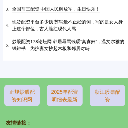
全国前三配资 中国人民解放军，生日快乐！
3、
现货配资平台多少钱 苏轼最不正经的词，写的是女人身
4、
上这个部位，古人脸红现代人骂
炒股配资178论坛网 邻居辱骂钱瑗“臭寡妇”，温文尔雅的
5、
钱钟书，为护妻女抄起木板和邻居对峙
正规炒股配
2025年配资
浙江股票配
资知识网
明细表最新
资
友情链接：