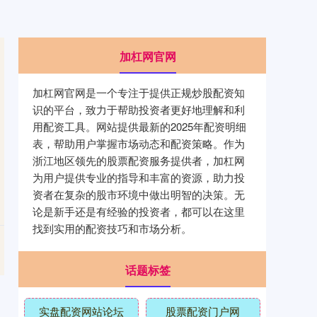
加杠网官网
加杠网官网是一个专注于提供正规炒股配资知
识的平台，致力于帮助投资者更好地理解和利
用配资工具。网站提供最新的2025年配资明细
表，帮助用户掌握市场动态和配资策略。作为
浙江地区领先的股票配资服务提供者，加杠网
为用户提供专业的指导和丰富的资源，助力投
资者在复杂的股市环境中做出明智的决策。无
论是新手还是有经验的投资者，都可以在这里
找到实用的配资技巧和市场分析。
话题标签
实盘配资网站论坛
股票配资门户网