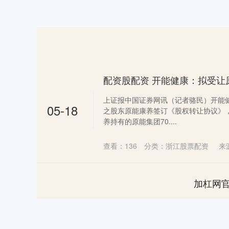
配资股配资 开能健康：拟受让
上证报中国证券网讯（记者骆民）开能
05-18
之股东原能康养签订《股权转让协议》，
养持有的原能集团70....
查看：
136
分类：
浙江股票配资
来
加杠网