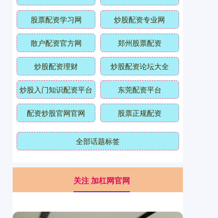
股票配资学习网
炒股配资专业网
散户配资官方网
郑州股票配资
炒股配资理财
炒股配资论坛大全
炒股入门知识配资平台
东莞配资平台
配资炒股官网官网
股票正规配资
全部话题标签
关注 加杠网官网