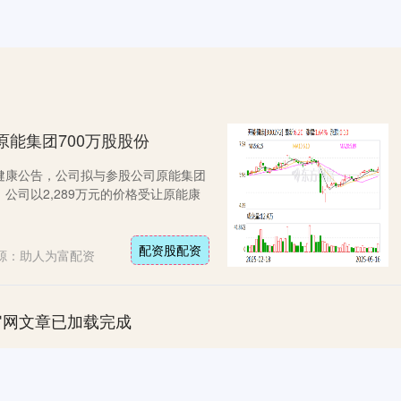
原能集团700万股股份
健康公告，公司拟与参股公司原能集团
公司以2,289万元的价格受让原能康
配资股配资
源：助人为富配资
官网文章已加载完成