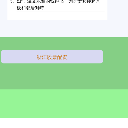
妇”，温文尔雅的钱钟书，为护妻女抄起木
5、
板和邻居对峙
浙江股票配资