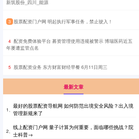
新筑股份_四川_能源
​股票配资门户网 明起执行军事任务，禁止驶入！
3
​配资免费体验平台 募资管理使用违规被警示 博瑞医药近五
4
年屡遭监管点名
​股票配资业务 东方财富财经早餐 6月11日周三
5
最新文章
最好的股票配资导航网 如何防范出境安全风险？出入境
1、
管理新规来了
线上配资门户网 量子计算为何重要，面临哪些挑战？院
2、
士科普→