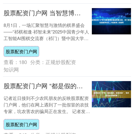
股票配资门户网 当智慧博弈邂逅茶香古韵，祁门燃动全国棋界风云_大皖新闻 | 安徽网
8月1日，一场汇聚智慧与激情的棋界盛会
——“祁棋相逢·祁智未来”2025中国青少年人
工智能AI围棋交流赛（祁门）暨中国大学生
计算机博弈大赛暨第十九届中国计算机博....
股票配资门户网
查看：
180
分类：
正规炒股配资
知识网
股票配资门户网 “都是假的，都是表演”，假农技专家自曝黑幕
记者近日接到不少农民朋友的反映股票配资
门户网，他们在网上遇到了一批假冒的农技
专家，坑农害农的骗局正在发生。 记者发
现“史老师说农业”，出镜者竟和另一个名
股票配资门户网
为“河南....