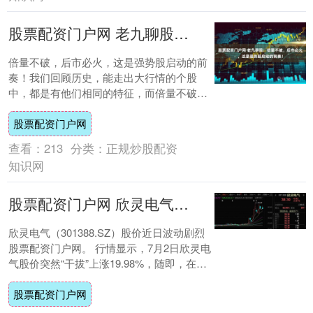
股票配资门户网 老九聊股：倍量不破，后市必火，这是强势股启动的前奏！
倍量不破，后市必火，这是强势股启动的前
奏！我们回顾历史，能走出大行情的个股
中，都是有他们相同的特征，而倍量不破这
个形态往往就在其中，是我最为在意的一种
股票配资门户网
走势，为什....
查看：
213
分类：
正规炒股配资
知识网
股票配资门户网 欣灵电气：股价“蹦迪”，业绩躺平！只因管理层忙着“摘桃子”？
欣灵电气（301388.SZ）股价近日波动剧烈
股票配资门户网。 行情显示，7月2日欣灵电
气股价突然“干拔”上涨19.98%，随即，在连
续两日的下跌后，再次录得两....
股票配资门户网