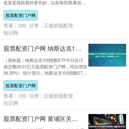
道菜是我跟着外婆学的，以前每到寒暑假股
票配资门户网，外婆总会在厨房支起小锅，
股票配资门户网
滋啦一声....
查看：
230
分类：
正规炒股配资
知识网
股票配资门户网 纳斯达克100指数ETF今日合计成交额29.51亿元，环比增加36.35%
（原标题：纳斯达克100指数ETF今日合计
成交额29.51亿元股票配资门户网，环比增加
36.35%） 统计显示，纳斯达克100指数ETF
今日合计成交额29.51....
股票配资门户网
查看：
193
分类：
正规炒股配资
知识网
股票配资门户网 黄埔区关爱困境儿童项目正式启动