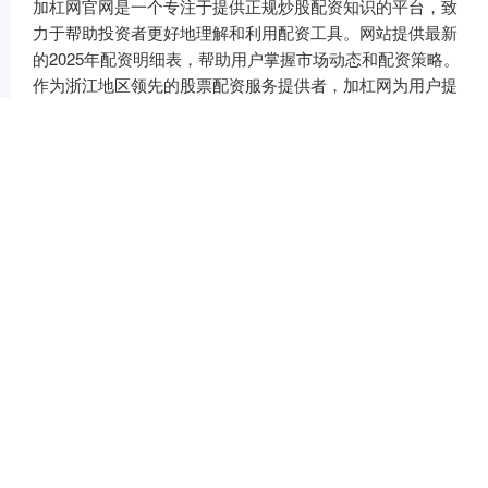
加杠网官网是一个专注于提供正规炒股配资知识的平台，致
力于帮助投资者更好地理解和利用配资工具。网站提供最新
的2025年配资明细表，帮助用户掌握市场动态和配资策略。
作为浙江地区领先的股票配资服务提供者，加杠网为用户提
供专业的指导和丰富的资源，助力投资者在复杂的股市环境
中做出明智的决策。无论是新手还是有经验的投资者，都可
以在这里找到实用的配资技巧和市场分析。
话题标签
实盘配资网站论坛
股票配资门户网
股票配资学习网
炒股配资专业网
散户配资官方网
郑州股票配资
炒股配资理财
炒股配资论坛大全