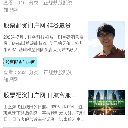
查看：
115
分类：
正规炒股配资
知识网
股票配资门户网 硅谷最贵华人！薪酬2亿美元直追C罗！扎克伯格挖走AI大牛庞若鸣
2025年7月，硅谷科技圈被一则重磅消息点
燃：Meta以总薪酬超2亿美元的天价，将苹
果AI/ML基础模型团队负责人庞若鸣收入麾
下。这一数字不仅远超苹果CEO库克....
股票配资门户网
查看：
232
分类：
正规炒股配资
知识网
股票配资门户网 日航客服回应从上海起飞的航班急降：由合作方春秋日本承运
由上海飞往成田的日航JL8696（IJ004）航
班急速下降后备降一事持续引发关注。7月1
日，日航客服告诉南都记者，涉事航班由春
秋航空日本株式会社实际承运，“该航....