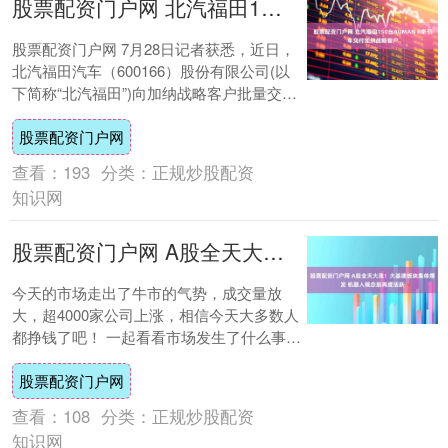
股票配资门户网 北汽福田150台AUMAN R牵引车交付加纳战略客户
股票配资门户网 7月28日记者获悉，近日，
北汽福田汽车（600166）股份有限公司(以
下简称“北汽福田”)向加纳战略客户批量交付
150台AUMAN R牵引车，车....
股票配资门户网
查看：
193
分类：
正规炒股配资
知识网
股票配资门户网 A股全天大涨！大基建板块集体爆发 机器人概念股再度活跃
今天的市场走出了牛市的气势，成交量放
大，超4000家公司上涨，相信今天大多数人
都挣钱了吧！ 一起看看市场发生了什么事
情。 英伟达上央视 小米集团直线拉升 7月
股票配资门户网
2....
查看：
108
分类：
正规炒股配资
知识网