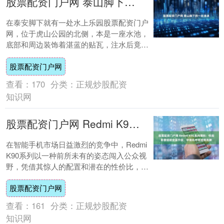
股票配资门户网 泰山脚下的一处清凉
在泰安脚下就有一处水上乐园股票配资门户
网，位于虎山公园的北侧，本是一座水池，
底部和周边装饰着湛蓝的贴瓦，注水后竟成
了会呼吸的蓝海，在阳光下折射出碎钻般的
股票配资门户网
光，连空....
查看：
170
分类：
正规炒股配资
知识网
股票配资门户网 Redmi K90系列爆料：性能影像续航全面升级，中端机市场或将洗牌
在智能手机市场日益激烈的竞争中，Redmi
K90系列以一种前所未有的姿态闯入公众视
野，凭借其惊人的配置和潜在的性价比，成
为2025年下半年备受瞩目的焦点。据多....
股票配资门户网
查看：
161
分类：
正规炒股配资
知识网