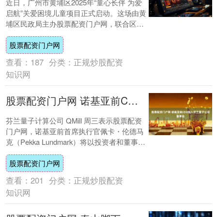
近日，广州市黄埔区2025年“童心长伴 为爱
启航”关爱困境儿童项目正式启动。这场由黄
埔区民政局主办股票配资门户网，联合区委
政法委、区检察院、区交投集团、各镇
股票配资门户网
街、....
查看：
187
分类：
正规炒股配资
知识网
股票配资门户网 诺基亚前CEO加入芬兰量子公司董事会
芬兰量子计算公司 QMill 周三表示股票配资
门户网，诺基亚前首席执行官佩卡・伦德马
克（Pekka Lundmark）将以投资者和董事会
成员的身份加入该公司。 ....
股票配资门户网
查看：
201
分类：
正规炒股配资
知识网